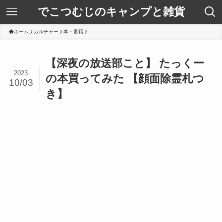
でこつむじのキャンプと雑貨
ホーム
カルチャー
本・書籍
【深夜の放送部こと】 たっくー
2023
の本買ってみた 【顔面除霊札つ
10/03
き】