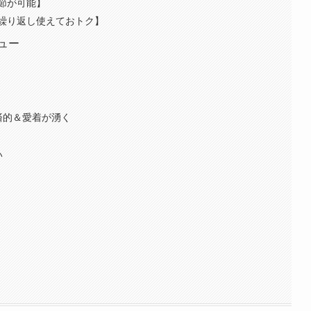
節が可能】
繰り返し使えておトク】
ュー
済的＆愛着が湧く
い