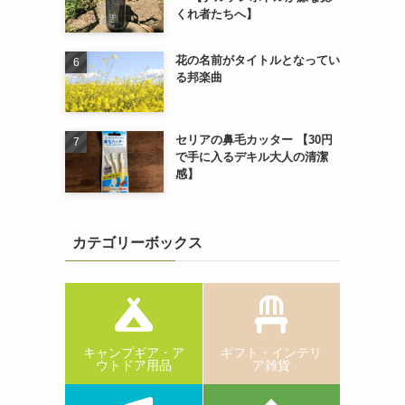
くれ者たちへ】
花の名前がタイトルとなってい
る邦楽曲
セリアの鼻毛カッター 【30円
で手に入るデキル大人の清潔
感】
カテゴリーボックス
キャンプギア・ア
ギフト・インテリ
ウトドア用品
ア雑貨