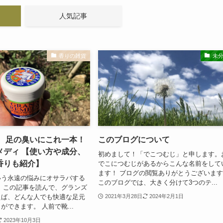
人気記事
香りの雑貨
未
】 足の臭いにこれ一本！
このブログについて
メディ 【使い方や成分、
初めまして！「でこつむじ」と申します。
香りも紹介】
でこにつむじがあるからこんな名前をして
ます！ ブログの閲覧ありがとうございま
いう永遠の悩みにオサラバする
このブログでは、大きく分けて3つのテ...
 この記事を読んで、グランズ
えば、どんな人でも快適な足元
2021年3月28日
2024年2月1日
ができます。 人前で靴...
2023年10月3日